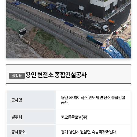
용인 변전소 종합건설공사
상업용
용인 SK하이닉스 반도체 변전소 종합건설
공사명
공사
발주처
코오롱글로벌(주)
공사장소
경기 용인시 원삼면 죽능리365일대